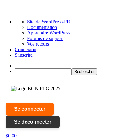
À
Site de WordPress-FR
propos
Documentation
de
Apprendre WordPress
WordPress
Forums de support
Vos retours
Connexion
S'inscrire
Notifications
Rechercher
Se connecter
Se déconnecter
$
0.00